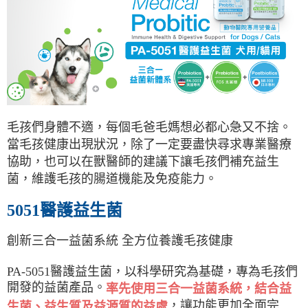
AFTEE先享後付是「在收到商品之後才付款」的支付方式。 讓您購物簡單
3.實際核准額度、可分期數及費用金額請依後續交易確認頁面所載為準。
便利好安心！
4.訂單成立30分鐘內，如未前往確認交易或遇審核未通過，訂單將自動取
貨到付款
１．簡單：不需註冊會員、不需綁卡、不需儲值。
消。如遇「轉專審核」未通過狀況，表示未達大哥付你分期系統評分，恕無
２．便利：只要手機號碼，簡訊認證，即可結帳。
法說明評估內容。
３．安心：先確認商品／服務後，再付款。
【繳款方式說明】
運送方式
1.分期款項不併入電信帳單，「大哥付你分期」於每月結算日後寄送繳費提
【「AFTEE先享後付」結帳流程】
全家取貨付款
醒簡訊。
１．於結帳方式選擇「AFTEE先享後付」後，將跳轉至「AFTEE先享後付」
2.透過簡訊連結打開帳單後，可選擇「超商條碼／台灣大直營門市／銀行轉
每筆NT$65，滿NT$1,000(含以上)免運費
結帳頁面，進行簡訊認證並確認金額後，即可完成結帳。
帳／街口支付／iPASS MONEY」等通路繳費。
２．訂單成立數日內，您將收到繳費通知簡訊。
付款後全家取貨
３．收到繳費通知簡訊後14天內，點擊此簡訊中的連結，可透過四大超商／
毛孩們身體不適，每個毛爸毛媽想必都心急又不捨。
【注意事項】
ATM／網路銀行／等多元方式進行付款，方視為交易完成。
當毛孩健康出現狀況，除了一定要盡快尋求專業醫療
每筆NT$65，滿NT$1,000(含以上)免運費
1.本服務係由「台灣大哥大股份有限公司」（以下簡稱本公司）所提供，讓
※ 請注意：結帳手續完成當下不需立刻繳費，但若您需要取消訂單，請聯絡
用戶於交易時，得透過本服務購買商品或服務，並由商店將買賣／分期付款
協助，也可以在獸醫師的建議下讓毛孩們補充益生
購買商品的店家。未經商家同意取消之訂單仍視為有效，需透過AFTEE先享
7-11取貨付款
買賣價金債權讓與本公司後，依約使用本公司帳單繳交帳款。
後付繳納相關費用。
菌，維護毛孩的腸道機能及免疫能力。
2.基於同意付款使用「大哥付你分期」之契約關係目的，商店將以您的個人
每筆NT$65，滿NT$1,000(含以上)免運費
※ 交易是否成功請以「AFTEE先享後付 」之結帳頁面顯示為準，若有關於
資料（包含姓名、電話或地址）提供予台灣大哥大進項蒐集、處理及利用，
是否繳費成功／繳費後需取消欲退款等相關疑問，請聯繫「AFTEE先享後付
由本公司與您本人進行分期帳單所需資料之確認、核對及更正。
5051醫護益生菌
客戶支援中心」
https://netprotections.freshdesk.com/support/home
付款後7-11取貨
3.完整用戶服務條款，請詳閱以下連結：
https://oppay.tw/userRule
每筆NT$65，滿NT$1,000(含以上)免運費
【注意事項】
創新三合一益菌系統 全方位養護毛孩健康
１．透過由恩沛科技股份有限公司提供之「AFTEE先享後付」服務完成之交
宅配
易，需依本服務之必要範圍內提供個人資料，並將交易相關給付款項請求債
PA-5051醫護益生菌，以科學研究為基礎，專為毛孩們
權轉讓予恩沛科技股份有限公司。
每筆NT$95，滿NT$1,000(含以上)免運費
２．關於個人資料處理事宜，請瀏覽以下網址：
開發的益菌產品。
率先使用三合一益菌系統，結合益
https://aftee.tw/terms/#terms3
離島
，讓功能更加全面完
生菌、益生質及益源質的益處