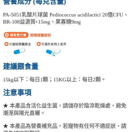
營養成分 (每克含量)
PA-5051乳酸片球菌 Pediococcus acidilactici 20億CFU、
BR-108
益源質
15mg、果寡糖9mg
®
建議餵食量
15kg以下：每日1顆；15KG以上：每日2顆。
注意事項
★ 本產品含活化益生菌，請儲存於陰涼乾燥處，避免
潮溼與陽光直曬。
★ 本產品為營養補充品，若寵物有任何不適症狀，請