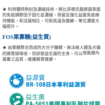
★ 利用獨特熱封及濃縮技術，將比菲德氏龍根菌表面
的免疫調節因子固化並濃縮，保留且強化益菌免疫維
持機能。和活菌相比，可耐高溫及酸鹼，單位濃度大
幅提升。
FOS果寡糖(益生質)
★ 由果糖聚合而成的大分子醣類，無法被人類及犬貓
增進腸內
的腸胃道吸收，但卻是益生菌的主食。可以
菌叢之品質
維護腸胃健康。
，