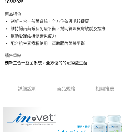
10383025
3 期 0 利率 每期
NT$181
21家銀行
商品特色
合作金庫商業銀行
第一商業銀行
超商取貨付款
創新三合一益菌系統，全方位養護毛孩健康
華南商業銀行
彰化商業銀行
維持腸內菌叢及免疫平衡，幫助管理皮膚敏感及搔癢
LINE Pay
上海商業儲蓄銀行
台北富邦商業銀行
國泰世華商業銀行
兆豐國際商業銀行
幫助愛寵維持健康免疫力
Apple Pay
臺灣中小企業銀行
台中商業銀行
配合抗生素療程使用，幫助腸內菌叢平衡
匯豐（台灣）商業銀行
華泰商業銀行
街口支付
聯邦商業銀行
遠東國際商業銀行
銷售重點
元大商業銀行
永豐商業銀行
悠遊付
創新三合一益菌系統，全方位的的寵物益生菌
玉山商業銀行
星展（台灣）商業銀行
台新國際商業銀行
中國信託商業銀行
Google Pay
台灣樂天信用卡公司
全盈+PAY
詳細說明
商品規格
相關推薦
大哥付你分期
相關說明
【大哥付你分期使用說明】
AFTEE先享後付
1.本服務由台灣大哥大提供，台灣大哥大用戶可立即使用無須另外申請。
2.付款方式選擇「大哥付你分期」，訂單成立後會自動跳轉到大哥付的交易
相關說明
流程，驗證手機門號後，選擇欲分期的期數、繳款截止日，確認付款後即完
【關於「AFTEE先享後付」】
成交易。
ATM付款