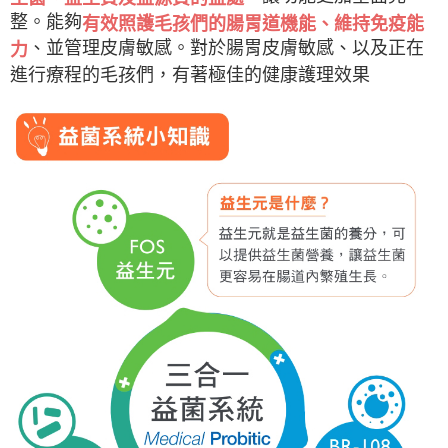
３．未成年的使用者請事先徵得法定代理人或監護人之同意方可使用
每筆NT$180
整。能夠
「AFTEE先享後付」，若未經同意申辦者引起之損失，本公司不負相關責
有效照護毛孩們的腸胃道機能、維持免疫能
任。
、並管理皮膚敏感。對於腸胃皮膚敏感、以及正在
力
黑貓貨到付款
４．使用「AFTEE先享後付」時，將依據個別帳號之用戶狀況，依本公司即
進行療程的毛孩們，有著極佳的健康護理效果
時審查核予不同之上限額度；若仍有額度不足之情形，本公司將視審查結果
每筆NT$95，滿NT$1,000(含以上)免運費
請求用戶進行身份認證。
５．嚴禁一人註冊多個帳號或使用他人資訊註冊。若發現惡意使用之情形，
恩沛科技股份有限公司將有權停止該用戶之使用額度並採取法律行動。