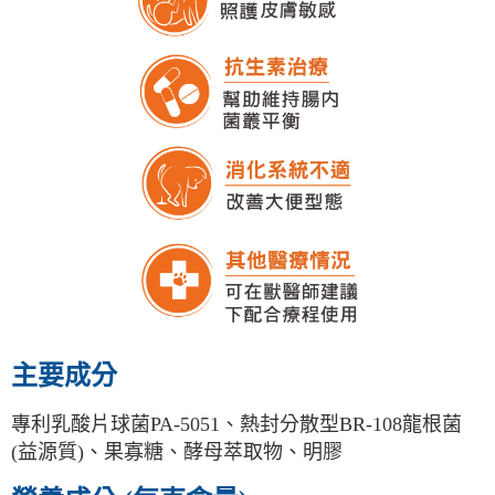
主要成分
專利乳酸片球菌PA-5051、熱封分散型BR-108龍根菌
(益源質)、果寡糖、酵母萃取物、明膠