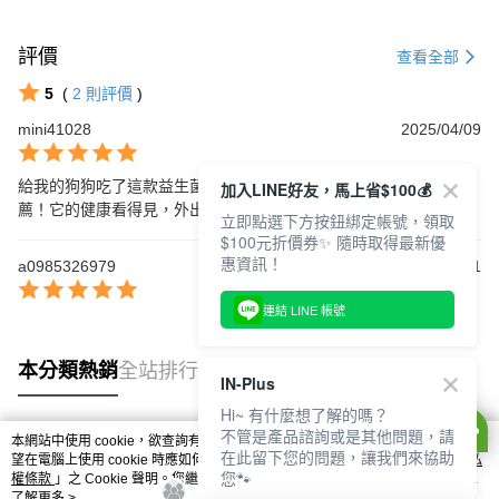
評價
查看全部
5
(
2
則評價
)
mini41028
2025/04/09
給我的狗狗吃了這款益生菌，牠的消化狀況有明顯改善，真心推
加入LINE好友，馬上省$100💰
薦！它的健康看得見，外出也更有精神！
立即點選下方按鈕綁定帳號，領取
$100元折價券✨ 隨時取得最新優
惠資訊！
a0985326979
2025/02/01
連結 LINE 帳號
本分類熱銷
全站排行
IN-Plus
Hi~ 有什麼想了解的嗎？
不管是產品諮詢或是其他問題，請
本網站中使用 cookie，欲查詢有關本網站使用 cookie 方式之詳情，及若您不希
在此留下您的問題，讓我們來協助
熱門標籤
望在電腦上使用 cookie 時應如何變更電腦的 cookie 設定，請參閱本網站「
隱私
您🐾
權條款
」之 Cookie 聲明。您繼續使用本網站即表示您同意本公司得按本網站使
用條款之 Cookie 聲明使用 cookie。
了解更多 >