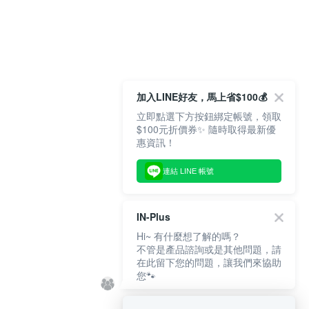
加入LINE好友，馬上省$100💰
立即點選下方按鈕綁定帳號，領取
$100元折價券✨ 隨時取得最新優
惠資訊！
連結 LINE 帳號
IN-Plus
Hi~ 有什麼想了解的嗎？
不管是產品諮詢或是其他問題，請
在此留下您的問題，讓我們來協助
您🐾