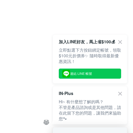
加入LINE好友，馬上省$100💰
立即點選下方按鈕綁定帳號，領取
$100元折價券✨ 隨時取得最新優
惠資訊！
連結 LINE 帳號
IN-Plus
Hi~ 有什麼想了解的嗎？
不管是產品諮詢或是其他問題，請
在此留下您的問題，讓我們來協助
您🐾