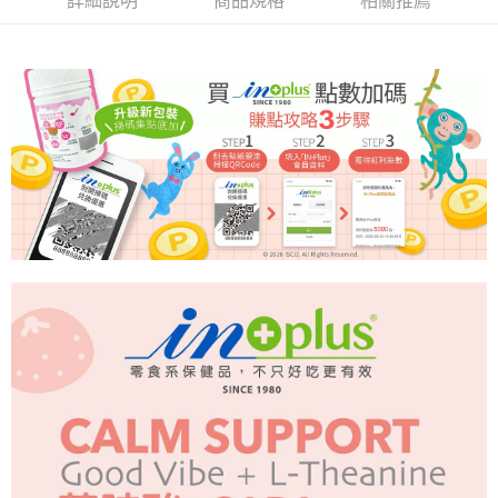
詳細說明
商品規格
相關推薦
2.付款方式選擇「大哥付你分期」，訂單成立後會自動跳轉到大哥付的交易
相關說明
流程，驗證手機門號後，選擇欲分期的期數、繳款截止日，確認付款後即完
【關於「AFTEE先享後付」】
成交易。
ATM付款
AFTEE先享後付是「在收到商品之後才付款」的支付方式。 讓您購物簡單
3.實際核准額度、可分期數及費用金額請依後續交易確認頁面所載為準。
便利好安心！
4.訂單成立30分鐘內，如未前往確認交易或遇審核未通過，訂單將自動取
貨到付款
１．簡單：不需註冊會員、不需綁卡、不需儲值。
消。如遇「轉專審核」未通過狀況，表示未達大哥付你分期系統評分，恕無
２．便利：只要手機號碼，簡訊認證，即可結帳。
法說明評估內容。
３．安心：先確認商品／服務後，再付款。
【繳款方式說明】
運送方式
1.分期款項不併入電信帳單，「大哥付你分期」於每月結算日後寄送繳費提
【「AFTEE先享後付」結帳流程】
全家取貨付款
醒簡訊。
１．於結帳方式選擇「AFTEE先享後付」後，將跳轉至「AFTEE先享後付」
2.透過簡訊連結打開帳單後，可選擇「超商條碼／台灣大直營門市／銀行轉
每筆NT$65，滿NT$1,000(含以上)免運費
結帳頁面，進行簡訊認證並確認金額後，即可完成結帳。
帳／街口支付／iPASS MONEY」等通路繳費。
２．訂單成立數日內，您將收到繳費通知簡訊。
付款後全家取貨
３．收到繳費通知簡訊後14天內，點擊此簡訊中的連結，可透過四大超商／
【注意事項】
ATM／網路銀行／等多元方式進行付款，方視為交易完成。
每筆NT$65，滿NT$1,000(含以上)免運費
1.本服務係由「台灣大哥大股份有限公司」（以下簡稱本公司）所提供，讓
※ 請注意：結帳手續完成當下不需立刻繳費，但若您需要取消訂單，請聯絡
用戶於交易時，得透過本服務購買商品或服務，並由商店將買賣／分期付款
購買商品的店家。未經商家同意取消之訂單仍視為有效，需透過AFTEE先享
7-11取貨付款
買賣價金債權讓與本公司後，依約使用本公司帳單繳交帳款。
後付繳納相關費用。
2.基於同意付款使用「大哥付你分期」之契約關係目的，商店將以您的個人
每筆NT$65，滿NT$1,000(含以上)免運費
※ 交易是否成功請以「AFTEE先享後付 」之結帳頁面顯示為準，若有關於
資料（包含姓名、電話或地址）提供予台灣大哥大進項蒐集、處理及利用，
是否繳費成功／繳費後需取消欲退款等相關疑問，請聯繫「AFTEE先享後付
由本公司與您本人進行分期帳單所需資料之確認、核對及更正。
客戶支援中心」
https://netprotections.freshdesk.com/support/home
付款後7-11取貨
3.完整用戶服務條款，請詳閱以下連結：
https://oppay.tw/userRule
每筆NT$65，滿NT$1,000(含以上)免運費
【注意事項】
１．透過由恩沛科技股份有限公司提供之「AFTEE先享後付」服務完成之交
宅配
易，需依本服務之必要範圍內提供個人資料，並將交易相關給付款項請求債
權轉讓予恩沛科技股份有限公司。
每筆NT$95，滿NT$1,000(含以上)免運費