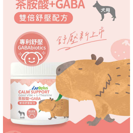
２．關於個人資料處理事宜，請瀏覽以下網址：
https://aftee.tw/terms/#terms3
離島
３．未成年的使用者請事先徵得法定代理人或監護人之同意方可使用
每筆NT$180
「AFTEE先享後付」，若未經同意申辦者引起之損失，本公司不負相關責
任。
黑貓貨到付款
４．使用「AFTEE先享後付」時，將依據個別帳號之用戶狀況，依本公司即
時審查核予不同之上限額度；若仍有額度不足之情形，本公司將視審查結果
每筆NT$95，滿NT$1,000(含以上)免運費
請求用戶進行身份認證。
５．嚴禁一人註冊多個帳號或使用他人資訊註冊。若發現惡意使用之情形，
恩沛科技股份有限公司將有權停止該用戶之使用額度並採取法律行動。