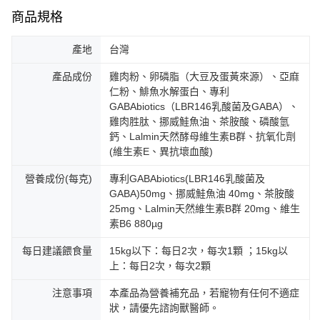
商品規格
產地
台灣
產品成份
雞肉粉、卵磷脂（大豆及蛋黃來源）、亞麻
仁粉、鯡魚水解蛋白、專利
GABAbiotics（LBR146乳酸菌及GABA）、
雞肉胜肽、挪威鮭魚油、茶胺酸、磷酸氫
鈣、Lalmin天然酵母維生素B群、抗氧化劑
(維生素E、異抗壞血酸)
營養成份(每克)
專利GABAbiotics(LBR146乳酸菌及
GABA)50mg、挪威鮭魚油 40mg、茶胺酸
25mg、Lalmin天然維生素B群 20mg、維生
素B6 880µg
每日建議餵食量
15kg以下：每日2次，每次1顆 ；15kg以
上：每日2次，每次2顆
注意事項
本產品為營養補充品，若寵物有任何不適症
狀，請優先諮詢獸醫師。