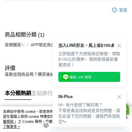
客服
商品相關分類 (1)
加入LINE好友，馬上省$100💰
官網獨家✨
APP限定商品
立即點選下方按鈕綁定帳號，領取
$100元折價券✨ 隨時取得最新優
惠資訊！
評價
喜歡這個商品嗎？購買後給他一個好評吧
連結 LINE 帳號
本分類熱銷
全站排行
IN-Plus
Hi~ 有什麼想了解的嗎？
不管是產品諮詢或是其他問題，請
本網站中使用 cookie，欲查詢有關本網站使用 cookie 方式之詳情，及若您不希
在此留下您的問題，讓我們來協助
熱門標籤
望在電腦上使用 cookie 時應如何變更電腦的 cookie 設定，請參閱本網站「
隱私
您🐾
權條款
」之 Cookie 聲明。您繼續使用本網站即表示您同意本公司得按本網站使
用條款之 Cookie 聲明使用 cookie。
了解更多 >