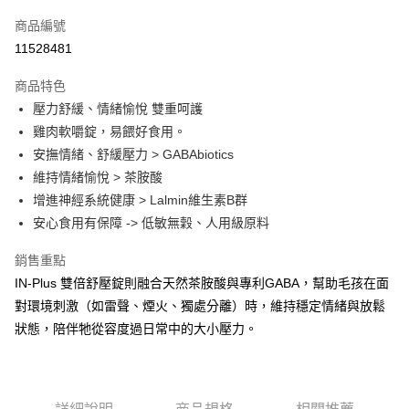
信用卡一次付款
商品編號
信用卡分期付款
11528481
3 期 0 利率 每期
NT$166
21家銀行
商品特色
合作金庫商業銀行
第一商業銀行
超商取貨付款
壓力舒緩、情緒愉悅 雙重呵護
華南商業銀行
彰化商業銀行
雞肉軟嚼錠，易餵好食用。
LINE Pay
上海商業儲蓄銀行
台北富邦商業銀行
國泰世華商業銀行
兆豐國際商業銀行
安撫情緒、舒緩壓力 > GABAbiotics
Apple Pay
臺灣中小企業銀行
台中商業銀行
維持情緒愉悅 > 茶胺酸
匯豐（台灣）商業銀行
華泰商業銀行
增進神經系統健康 > Lalmin維生素B群
街口支付
聯邦商業銀行
遠東國際商業銀行
安心食用有保障 -> 低敏無穀、人用級原料
元大商業銀行
永豐商業銀行
悠遊付
玉山商業銀行
星展（台灣）商業銀行
銷售重點
台新國際商業銀行
中國信託商業銀行
Google Pay
IN-Plus 雙倍舒壓錠則融合天然茶胺酸與專利GABA，幫助毛孩在面
台灣樂天信用卡公司
全盈+PAY
對環境刺激（如雷聲、煙火、獨處分離）時，維持穩定情緒與放鬆
狀態，陪伴牠從容度過日常中的大小壓力。
大哥付你分期
相關說明
【大哥付你分期使用說明】
AFTEE先享後付
1.本服務由台灣大哥大提供，台灣大哥大用戶可立即使用無須另外申請。