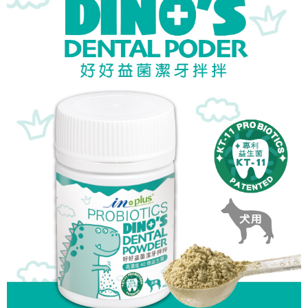
２．關於個人資料處理事宜，請瀏覽以下網址：
https://aftee.tw/terms/#terms3
離島
３．未成年的使用者請事先徵得法定代理人或監護人之同意方可使用
每筆NT$180
「AFTEE先享後付」，若未經同意申辦者引起之損失，本公司不負相關責
任。
黑貓貨到付款
４．使用「AFTEE先享後付」時，將依據個別帳號之用戶狀況，依本公司即
時審查核予不同之上限額度；若仍有額度不足之情形，本公司將視審查結果
每筆NT$95，滿NT$1,000(含以上)免運費
請求用戶進行身份認證。
５．嚴禁一人註冊多個帳號或使用他人資訊註冊。若發現惡意使用之情形，
恩沛科技股份有限公司將有權停止該用戶之使用額度並採取法律行動。