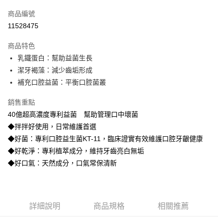
信用卡一次付款
商品編號
信用卡分期付款
11528475
3 期 0 利率 每期
NT$99
21家銀行
商品特色
合作金庫商業銀行
第一商業銀行
超商取貨付款
乳鐵蛋白：幫助益菌生長
華南商業銀行
彰化商業銀行
潔牙褐藻：減少齒垢形成
LINE Pay
上海商業儲蓄銀行
台北富邦商業銀行
國泰世華商業銀行
兆豐國際商業銀行
補充口腔益菌：平衡口腔菌叢
Apple Pay
臺灣中小企業銀行
台中商業銀行
銷售重點
匯豐（台灣）商業銀行
華泰商業銀行
街口支付
聯邦商業銀行
遠東國際商業銀行
40億超高濃度專利益菌 幫助管理口中壞菌
元大商業銀行
永豐商業銀行
悠遊付
◆拌拌好使用，日常維護首選
玉山商業銀行
星展（台灣）商業銀行
◆好菌：專利口腔益生菌KT-11，臨床證實有效維護口腔牙齦健康
台新國際商業銀行
中國信託商業銀行
Google Pay
◆好乾淨：專利植萃成分，維持牙齒亮白無垢
台灣樂天信用卡公司
全盈+PAY
◆好口氣：天然成分，口氣常保清新
大哥付你分期
相關說明
【大哥付你分期使用說明】
詳細說明
商品規格
相關推薦
AFTEE先享後付
1.本服務由台灣大哥大提供，台灣大哥大用戶可立即使用無須另外申請。