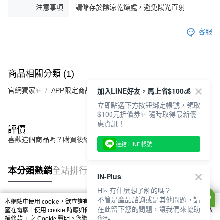
注意事項
請儲存於陰涼乾燥處，避免陽光直射
客服
商品相關分類 (1)
加入LINE好友，馬上省$100💰
官網獨家✨
APP限定商品
立即點選下方按鈕綁定帳號，領取
$100元折價券✨ 隨時取得最新優
惠資訊！
評價
喜歡這個商品嗎？購買後給他一個好評吧
連結 LINE 帳號
本分類熱銷
全站排行
IN-Plus
Hi~ 有什麼想了解的嗎？
不管是產品諮詢或是其他問題，請
本網站中使用 cookie，欲查詢有關本網站使用 cookie 方式之詳情，及若您不希
在此留下您的問題，讓我們來協助
熱門標籤
望在電腦上使用 cookie 時應如何變更電腦的 cookie 設定，請參閱本網站「
隱私
您🐾
權條款
」之 Cookie 聲明。您繼續使用本網站即表示您同意本公司得按本網站使