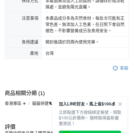
保存方式
本產品無添加人工防腐劑，請儲存於陰涼乾
燥處，並避免陽光直曬。
注意事項
本產品成分多為天然食材，每批次可能有正
常色差。無添加人工色素，在日照下會自然
褪色，不影響營養成分及食用安全。
食用建議
開封後請於四周內使用完畢。
產地
台灣
客服
商品相關分類 (1)
加入LINE好友，馬上省$100💰
香港專區 ✈️
貓貓保健🐈
立即點選下方按鈕綁定帳號，領取
$100元折價券✨ 隨時取得最新優
惠資訊！
評價
喜歡這個商品嗎？購買後給他一個好評吧