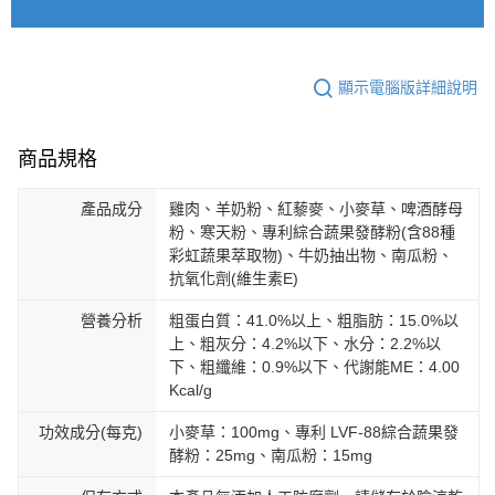
顯示電腦版詳細說明
商品規格
產品成分
雞肉、羊奶粉、紅藜麥、小麥草、啤酒酵母
粉、寒天粉、專利綜合蔬果發酵粉(含88種
彩虹蔬果萃取物)、牛奶抽出物、南瓜粉、
抗氧化劑(維生素E)
營養分析
粗蛋白質：41.0%以上、粗脂肪：15.0%以
上、粗灰分：4.2%以下、水分：2.2%以
下、粗纖維：0.9%以下、代謝能ME：4.00
Kcal/g
功效成分(每克)
小麥草：100mg、專利 LVF-88綜合蔬果發
酵粉：25mg、南瓜粉：15mg