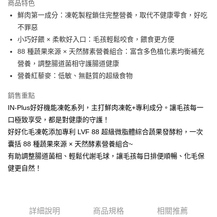
商品特色
鮮肉第一成分：凍乾製程鎖住完整營養，取代不健康零食，好吃
不罪惡
小巧好餵 × 柔軟好入口：毛孩輕鬆咬食，餵食更方便
88 種蔬果來源 × 天然酵素營養組合：富含多色植化素均衡補充
營養，調整腸道菌相守護腸道健康
營養紅藜麥：低敏、無麩質的超級食物
銷售重點
IN-Plus好好機能凍乾系列，主打鮮肉凍乾+專利成分。讓毛孩每一
口極致享受，都是對健康的守護！
好好化毛凍乾添加專利 LVF 88 超級微脂體綜合蔬果發酵粉，一次
囊括 88 種蔬果來源 × 天然酵素營養組合~
有助調整腸道菌相、輕鬆代謝毛球，讓毛孩每日排便順暢、化毛保
健更自然！
詳細說明
商品規格
相關推薦