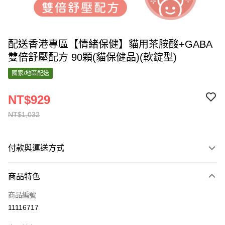
配送香港專區【情緒保健】貓用茶胺酸+GABA
雙倍舒壓配方 90顆(貓保健品)(軟錠型)
國家/地區配送
NT$929
NT$1,032
付款與運送方式
付款方式
商品特色
信用卡一次付款
商品編號
運送方式
11116717
香港專區配送
查看運費