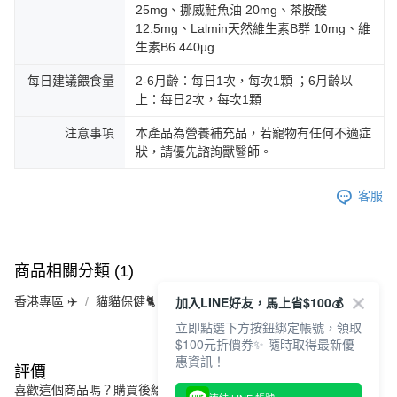
25mg、挪威鮭魚油 20mg、茶胺酸
12.5mg、Lalmin天然維生素B群 10mg、維
生素B6 440µg
每日建議餵食量
2-6月齡：每日1次，每次1顆 ；6月齡以
上：每日2次，每次1顆
注意事項
本產品為營養補充品，若寵物有任何不適症
狀，請優先諮詢獸醫師。
客服
商品相關分類 (1)
加入LINE好友，馬上省$100💰
香港專區 ✈️
貓貓保健🐈
立即點選下方按鈕綁定帳號，領取
$100元折價券✨ 隨時取得最新優
惠資訊！
評價
喜歡這個商品嗎？購買後給他一個好評吧