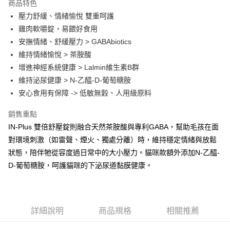
商品特色
壓力舒緩、情緒愉悅 雙重呵護
雞肉軟嚼錠，易餵好食用
安撫情緒、舒緩壓力 > GABAbiotics
維持情緒愉悅 > 茶胺酸
增進神經系統健康 > Lalmin維生素B群
維持泌尿健康 > N-乙醯-D-葡萄糖胺
安心食用有保障 -> 低敏無穀、人用級原料
銷售重點
IN-Plus 雙倍舒壓錠則融合天然茶胺酸與專利GABA，幫助毛孩在面
對環境刺激（如雷聲、煙火、獨處分離）時，維持穩定情緒與放鬆
狀態，陪伴牠從容度過日常中的大小壓力。貓咪款額外添加N-乙醯-
D-葡萄糖胺，呵護貓咪的下泌尿道黏膜健康。
詳細說明
商品規格
相關推薦