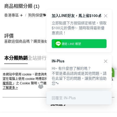
商品相關分類 (1)
加入LINE好友，馬上省$100💰
香港專區 ✈️
狗狗保健🐕
立即點選下方按鈕綁定帳號，領取
$100元折價券✨ 隨時取得最新優
惠資訊！
評價
喜歡這個商品嗎？購買後給他一個好評吧
連結 LINE 帳號
本分類熱銷
全站排行
IN-Plus
Hi~ 有什麼想了解的嗎？
不管是產品諮詢或是其他問題，請
本網站中使用 cookie，欲查詢有關本網站使用 cookie 方式之詳情，及若您不希
在此留下您的問題，讓我們來協助
熱門標籤
望在電腦上使用 cookie 時應如何變更電腦的 cookie 設定，請參閱本網站「
隱私
您🐾
權條款
」之 Cookie 聲明。您繼續使用本網站即表示您同意本公司得按本網站使
用條款之 Cookie 聲明使用 cookie。
了解更多 >
回覆至 IN-Plus
我知道了