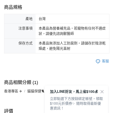
商品規格
產地
台灣
注意事項
本產品為營養補充品，若寵物有任何不適症
狀，請優先諮詢獸醫師
保存方式
本產品無添加人工防腐劑，請儲存於陰涼乾
燥處，避免陽光直射
客服
商品相關分類 (1)
加入LINE好友，馬上省$100💰
香港專區 ✈️
貓貓保健🐈
立即點選下方按鈕綁定帳號，領取
$100元折價券✨ 隨時取得最新優
惠資訊！
評價