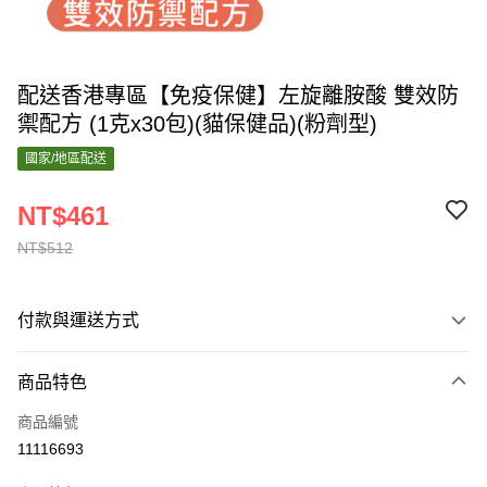
配送香港專區【免疫保健】左旋離胺酸 雙效防
禦配方 (1克x30包)(貓保健品)(粉劑型)
國家/地區配送
NT$461
NT$512
付款與運送方式
付款方式
商品特色
信用卡一次付款
商品編號
運送方式
11116693
香港專區配送
查看運費