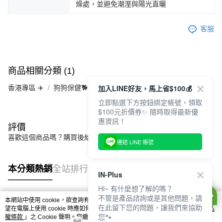
燥處，並避免潮溼與陽光直曬
客服
商品相關分類 (1)
加入LINE好友，馬上省$100💰
香港專區 ✈️
狗狗保健🐕
立即點選下方按鈕綁定帳號，領取
$100元折價券✨ 隨時取得最新優
惠資訊！
評價
喜歡這個商品嗎？購買後給他一個好評吧
連結 LINE 帳號
本分類熱銷
全站排行
IN-Plus
Hi~ 有什麼想了解的嗎？
不管是產品諮詢或是其他問題，請
本網站中使用 cookie，欲查詢有關本網站使用 cookie 方式之詳情，及若您不希
在此留下您的問題，讓我們來協助
熱門標籤
望在電腦上使用 cookie 時應如何變更電腦的 cookie 設定，請參閱本網站「
隱私
您🐾
權條款
」之 Cookie 聲明。您繼續使用本網站即表示您同意本公司得按本網站使