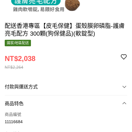
配送香港專區【皮毛保健】蛋殼膜卵磷脂-護膚
亮毛配方 300顆(狗保健品)(軟錠型)
國家/地區配送
NT$2,038
NT$2,264
付款與運送方式
付款方式
商品特色
信用卡一次付款
商品編號
運送方式
11116684
香港專區配送
查看運費