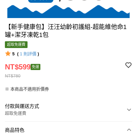
【新手健康包】汪汪幼齡初護組-超能維他命1
罐+潔牙凍乾1包
超取免運費
5
(
1
則評價
)
NT$599
免運
NT$780
※ 本商品不適用折價券
付款與運送方式
超取免運費
付款方式
商品特色
信用卡一次付款