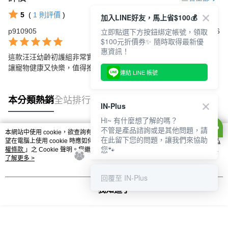
貨到付款-免運
5
(
1
則評價
)
加入LINE好友，馬上省$100💰
免運費
立即點選下方按鈕綁定帳號，領取
p910905
2025/05/16
$100元折價券✨ 隨時取得最新優
惠資訊！
這款汪汪幼齡初護組非常實用，超能維他命和潔牙凍乾相得益彰，
讓寵物健康又快樂，值得推薦！
連結 LINE 帳號
本分類熱銷
全站排行
IN-Plus
Hi~ 有什麼想了解的嗎？
不管是產品諮詢或是其他問題，請
本網站中使用 cookie，欲查詢有關本網站使用 cookie 方式之詳情，及若您不希
在此留下您的問題，讓我們來協助
熱門標籤
望在電腦上使用 cookie 時應如何變更電腦的 cookie 設定，請參閱本網站「
隱私
您🐾
權條款
」之 Cookie 聲明。您繼續使用本網站即表示您同意本公司得按本網站使
用條款之 Cookie 聲明使用 cookie。
了解更多 >
回覆至 IN-Plus
我知道了