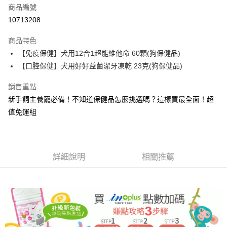
商品編號
信用卡分期付款
10713208
3 期 0 利率 每期
NT$199
21家銀行
商品特色
合作金庫商業銀行
第一商業銀行
超商取貨付款
【免疫保健】犬用12合1超能維他命 60顆(狗保健品)
華南商業銀行
彰化商業銀行
【口腔保健】犬用好好益菌潔牙凍乾 23克(狗保健品)
LINE Pay
上海商業儲蓄銀行
台北富邦商業銀行
國泰世華商業銀行
兆豐國際商業銀行
Apple Pay
銷售重點
臺灣中小企業銀行
台中商業銀行
新手飼主養寵必備！不知道保健品怎麼挑選嗎？這樣買最全面！超
匯豐（台灣）商業銀行
華泰商業銀行
街口支付
聯邦商業銀行
遠東國際商業銀行
值免運組
元大商業銀行
永豐商業銀行
悠遊付
玉山商業銀行
星展（台灣）商業銀行
台新國際商業銀行
中國信託商業銀行
Google Pay
台灣樂天信用卡公司
詳細說明
相關推薦
全盈+PAY
大哥付你分期
相關說明
【大哥付你分期使用說明】
AFTEE先享後付
1.本服務由台灣大哥大提供，台灣大哥大用戶可立即使用無須另外申請。
2.付款方式選擇「大哥付你分期」，訂單成立後會自動跳轉到大哥付的交易
相關說明