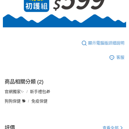
２．關於個人資料處理事宜，請瀏覽以下網址：
https://aftee.tw/terms/#terms3
7-11取貨付款-免運
３．未成年的使用者請事先徵得法定代理人或監護人之同意方可使用
免運費
「AFTEE先享後付」，若未經同意申辦者引起之損失，本公司不負相關責
任。
付款後7-11取貨
４．使用「AFTEE先享後付」時，將依據個別帳號之用戶狀況，依本公司即
時審查核予不同之上限額度；若仍有額度不足之情形，本公司將視審查結果
每筆NT$65，滿NT$1,000(含以上)免運費
請求用戶進行身份認證。
５．嚴禁一人註冊多個帳號或使用他人資訊註冊。若發現惡意使用之情形，
顯示電腦版詳細說明
付款後7-11取貨-免運
恩沛科技股份有限公司將有權停止該用戶之使用額度並採取法律行動。
免運費
客服
宅配
每筆NT$95，滿NT$1,000(含以上)免運費
離島
商品相關分類 (2)
每筆NT$180
官網獨家✨
新手禮包🎁
宅配-免運
狗狗保健 🐕
免疫保健
免運費
黑貓貨到付款
每筆NT$95，滿NT$1,000(含以上)免運費
評價
查看全部